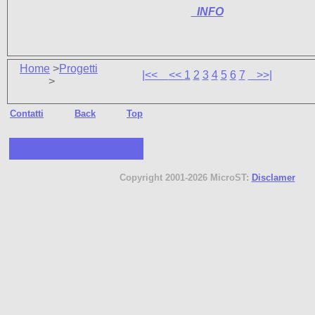
INFO
Home
>
Progetti
|<<
<<
1
2
3
4
5
6
7
>>|
>
Contatti
Back
Top
Copyright 2001-2026 MicroST:
Disclamer