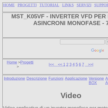
HOME
PROGETTI
TUTORIAL
LINKS
SERVIZI
SUPPO
MST_K05VF -
INVERTER VFD PER
ASINCRONI MONOFASE
- 
Home
>
Progetti
|<<
<<
1
2
3
4
5
6
7
>>|
>
Introduzione
Descrizione
Funzioni
Applicazione
Versione
A
BOX
A
Video
Video applicativo di un inverter monofase per moto