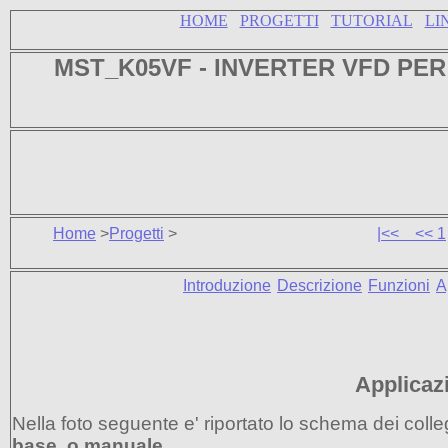
HOME
PROGETTI
TUTORIAL
LI
MST_K05VF -
INVERTER VFD PE
Home
>
Progetti
>
|<<
<<
1
Introduzione
Descrizione
Funzioni
A
Applicaz
Nella foto seguente e' riportato lo schema dei col
base o manuale.