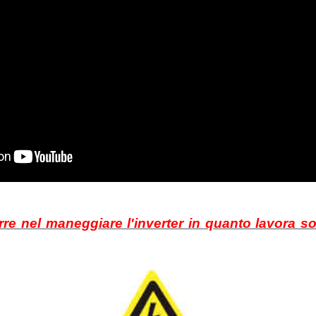
rre nel maneggiare l'inverter in quanto lavora so