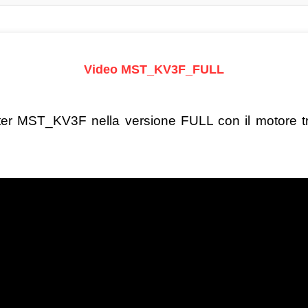
Video MST_KV3F_FULL
verter MST_KV3F nella versione FULL con il motore 