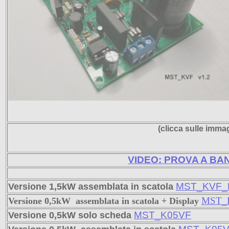
(clicca sulle imma
VIDEO: PROVA A BA
MST_KVF_
Versione 1,5kW assemblata in scatola
MST_
Versione
0,5kW
assemblata in scatola + Display
MST_K05VF
Versione 0,5kW solo scheda