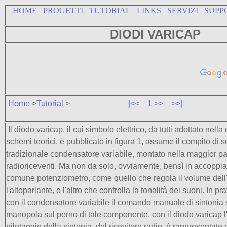
HOME
PROGETTI
TUTORIAL
LINKS
SERVIZI
SUPP
DIODI VARICAP
Home
>
Tutorial
>
|<<
1
>>
>>|
Il diodo varicap, il cui simbolo elettrico, da tutti adottato nel
schemi teorici, è pubblicato in figura 1, assume il compito di so
tradizionale condensatore variabile, montato nella maggior pa
radioriceventi. Ma non da solo, ovviamente, bensì in accopp
comune potenziometro, come quello che regola il volume dell'
l'altoparlante, o l'altro che controlla la tonalità dei suoni. In p
con il condensatore variabile il comando manuale di sintonia si
manopola sul perno di tale componente, con il diodo varicap l
pilotaggio della sintonia. del ricevitore radio, è rappresentato