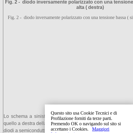
Fig. 2 - diodo inversamente polarizzato con una tensione 
alta ( destra)
Fig. 2 - diodo inversamente polarizzato con una tensione bassa ( sini
Questo sito usa Cookie Tecnici e di
Lo schema a sinistra di figura 2 è alimentato con la tensio
Profilazione forniti da terze parti.
quello a destra della da un generatore in continua da 25V. In 
Premendo OK o navigando sul sito si
accettano i Cookies.
Maggiori
diodi a semiconduttore sono polarizzati inversamente, ossia i 