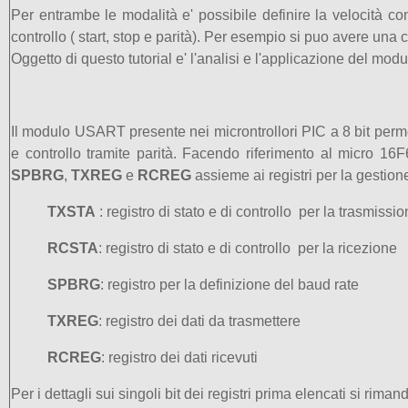
Per entrambe le modalità e' possibile definire la velocità con 
controllo ( start, stop e parità). Per esempio si puo avere un
Oggetto di questo tutorial e' l'analisi e l'applicazione del mo
Il modulo USART presente nei microntrollori PIC a 8 bit perme
e controllo tramite parità. Facendo riferimento al micro 16
SPBRG
,
TXREG
e
RCREG
assieme ai registri per la gestione 
TXSTA
: registro di stato e di controllo per la trasmissi
RCSTA
: registro di stato e di controllo per la ricezione
SPBRG
: registro per la definizione del baud rate
TXREG
: registro dei dati da trasmettere
RCREG
: registro dei dati ricevuti
Per i dettagli sui singoli bit dei registri prima elencati si ri