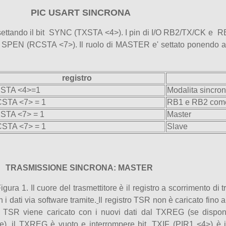
PIC USART SINCRONA
 settando il bit SYNC (TXSTA <4>). I pin di I/O RB2/TX/CK e R
bit SPEN (RCSTA <7>). Il ruolo di MASTER e' settato ponendo a
registro
STA <4>=1
Modalita sincro
STA <7> = 1
RB1 e RB2 com
STA <7> = 1
Master
STA <7> = 1
Slave
TRASMISSIONE SINCRONA: MASTER
ra 1. Il cuore del trasmettitore è il registro a scorrimento di t
 i dati via software tramite.
Il registro TSR non è caricato fino 
a TSR viene caricato con i nuovi dati dal TXREG (se disponi
cle), il TXREG è vuoto e interrompere bit, TXIF (PIR1 <4>) è i