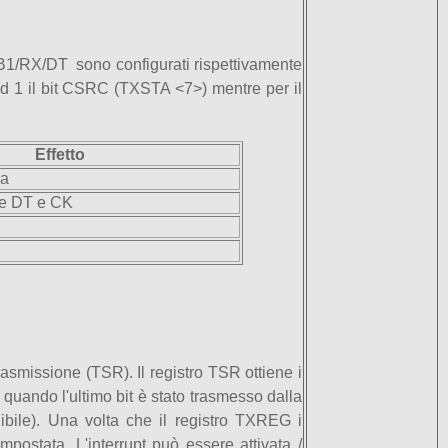
B1/RX/DT sono configurati rispettivamente
d 1 il bit CSRC (TXSTA <7>) mentre per il
Effetto
na
e DT e CK
rasmissione (TSR). Il registro TSR ottiene i
a quando l'ultimo bit è stato trasmesso dalla
bile). Una volta che il registro TXREG i
mpostata. L'interrupt può essere attivata /