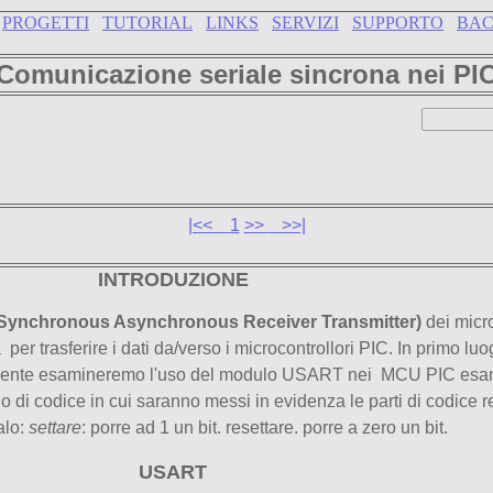
PROGETTI
TUTORIAL
LINKS
SERVIZI
SUPPORTO
BA
Comunicazione seriale sincrona nei PI
|<<
1
>>
>>|
INTRODUZIONE
 Synchronous Asynchronous Receiver
Transmitter)
dei micr
per trasferire i dati da/verso i microcontrollori PIC. In primo 
mente esamineremo l'uso del modulo USART nei MCU PIC esami
 di codice in cui saranno messi in evidenza le parti di codice re
alo:
settare
: porre ad 1 un bit. resettare. porre a zero un bit.
USART