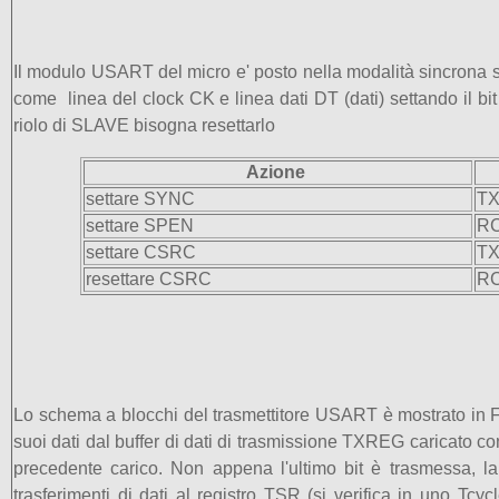
Il modulo USART del micro e' posto nella modalità sincrona
come linea del clock CK e linea dati DT (dati) settando il 
riolo di SLAVE bisogna resettarlo
Azione
settare SYNC
TX
settare SPEN
RC
settare CSRC
TX
re
settare CSRC
RC
Lo schema a blocchi del trasmettitore USART è mostrato in Figu
suoi dati dal buffer di dati di trasmissione TXREG caricato con
precedente carico. Non appena l'ultimo bit è trasmessa, l
trasferimenti di dati al registro TSR (si verifica in uno Tcy