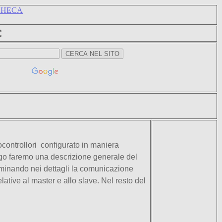
CHECA
C
ocontrollori configurato in maniera
luogo faremo una descrizione generale del
nando nei dettagli la comunicazione
lative al master e allo slave.
Nel resto del