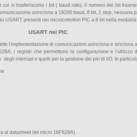
cui si trasferiscono i bit ( baud rate), il numero dei bit trasme
a comunicazione asincrona a 19200 baud, 8 bit, 1 stop, nessuna p
dulo USART presenti nei microcntrollori PIC a 8 bit nella modalità
USART nei PIC
tte l'implementazione di comunicazioni asincrona e sincrona a d
F628A, i registri che permettono la configurazione e l'utilizz
degli interrupt e quelli per la gestione dei pin di I/O. In particol
one
manda al datasheet del micro 16F628A)