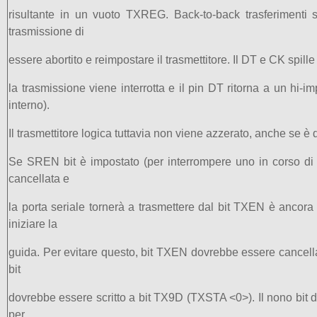
risultante in un vuoto TXREG. Back-to-back trasferimenti 
trasmissione di
essere abortito e reimpostare il trasmettitore. Il DT e CK spi
la trasmissione viene interrotta e il pin DT ritorna a un hi-
interno).
Il trasmettitore logica tuttavia non viene azzerato, anche se è 
Se SREN bit è impostato (per interrompere uno in corso di t
cancellata e
la porta seriale tornerà a trasmettere dal bit TXEN è ancor
iniziare la
guida. Per evitare questo, bit TXEN dovrebbe essere cancellat
bit
dovrebbe essere scritto a bit TX9D (TXSTA <0>). Il nono bit de
per