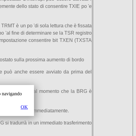
emente dello stato di consentire TXIE po 'e
TRMT è un po 'di sola lettura che è fissata
 'al fine di determinare se la TSR registro
r impostazione consentire bit TXEN (TXSTA
à spostato sulla prossima aumento di bordo
ione può anche essere avviato da prima del
no selezionati, dal momento che la BRG è
 o navigando
OK
amento di clock immediatamente.
G si tradurrà in un immediato trasferimento