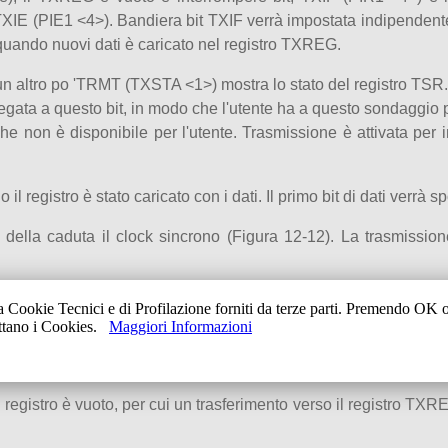
TXIE (PIE1 <4>). Bandiera bit TXIF verrà impostata indipendent
uando nuovi dati è caricato nel registro TXREG.
un altro po 'TRMT (TXSTA <1>) mostra lo stato del registro TSR. 
gata a questo bit, in modo che l'utente ha a questo sondaggio po
e non è disponibile per l'utente. Trasmissione è attivata pe
il registro è stato caricato con i dati. Il primo bit di dati verr
rdo della caduta il clock sincrono (Figura 12-12). La trasmiss
2-13). Questo è vantaggioso quando i tassi di baud lenta so
a Cookie Tecnici e di Profilazione forniti da terze parti. Premendo OK
ettano i Cookies.
Maggiori Informazioni
nsentire bit TXEN inizierà il BRG, la creazione di uno spost
egistro è vuoto, per cui un trasferimento verso il registro TXRE