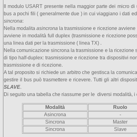
Il modulo USART presente nella maggior parte dei micro di u
bus a pochi fili ( generalmente due ) in cui viaggiano i dati 
sincrona
:
Nella modalita
asincrona
la trasmissione e ricezione avviene 
avviene in modalità full duplex (trasmissione e ricezione pos
una linea dati per la trasmissione ( linea TX) .
Nella comunicazione sincrona la trasmissione e la ricezione s
di tipo half-duplex: trasmissione e ricezione tra dispositivi
trasmissione e di ricezione.
A tal proposito si richiede un arbitro che gestisca la comunica
gestire il bus può trasmettere e ricevere. Tutti gli altri dis
SLAVE
.
Di seguito una tabella che riassume per le diversi modalità, i 
Modalità
Ruolo
Asincrona
-
Sincrona
Master
Sincrona
Slave