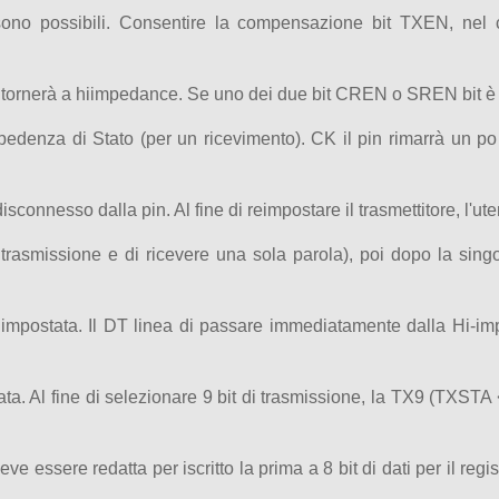
sono possibili. Consentire la compensazione bit TXEN, nel c
lle tornerà a hiimpedance. Se uno dei due bit CREN o SREN bit è
impedenza di Stato (per un ricevimento). CK il pin rimarrà un 
disconnesso dalla pin. Al fine di reimpostare il trasmettitore, l'u
rasmissione e di ricevere una sola parola), poi dopo la singo
a impostata. Il DT linea di passare immediatamente dalla Hi-i
a. Al fine di selezionare 9 bit di trasmissione, la TX9 (TXSTA <
ve essere redatta per iscritto la prima a 8 bit di dati per il 