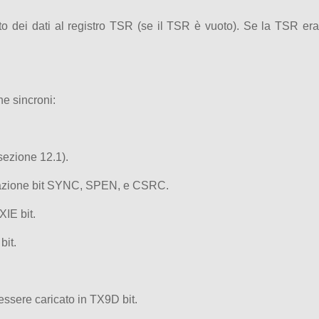
to dei dati al registro TSR (se il TSR è vuoto). Se la TSR era
ne sincroni:
sezione 12.1).
stazione bit SYNC, SPEN, e CSRC.
XIE bit.
bit.
 essere caricato in TX9D bit.