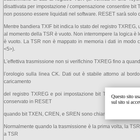
disattivata per impostazione / compensazione consentire bit 
non possono essere liquidati nel software. RESET sarà solo q
Mentre bandiera TXIF bit indica lo stato del registro TXREG, 
al momento della TSR è vuoto. Non interrompere la logica è le
è vuoto. La TSR non è mappato in memoria i dati in modo ch
<5>).
L'effettiva trasmissione non si verifichino TXREG fino a quando 
l'orologio sulla linea CK. Dati out è stabile attorno al bo
caricamento
del registro TXREG e poi impostazione bit TXEN (Figura 1
Questo sito us
conservato in RESET
sul sito si acc
quando bit TXEN, CREN, e SREN sono chiare. Impostazione co
Normalmente quando la trasmissione è la prima volta, la TSR r
a TSR