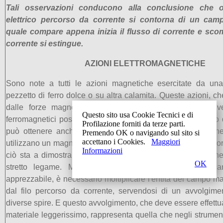
Tali osservazioni conducono alla conclusione che o
elettrico percorso da corrente si contorna di un camp
quale compare appena inizia il flusso di corrente e sc
corrente si estingue.
AZIONI ELETTROMAGNETICHE
Sono note a tutti le azioni magnetiche esercitate da un
pezzetto di ferro dolce o su altra calamita. Queste azioni, 
dalle forze magnetiche, danno luogo a spostamenti dive
Questo sito usa Cookie Tecnici e di
ferromagnetici posti a contatto. Ebbene, questo stesso tipo 
Profilazione forniti da terze parti.
può ottenere anche quando, in sostituzione di due magnet
Premendo OK o navigando sul sito si
accettano i Cookies.
Maggiori
utilizzano un magnete permanente e un filo conduttore percor
Informazioni
ciò sta a dimostrare che tra la corrente elettrica e il magn
OK
stretto legame. Ma per ottenere un movimento mecca
apprezzabile, è necessario moltiplicare l'entità del campo m
dal filo percorso da corrente, servendosi di un avvolgim
diverse spire. E questo avvolgimento, che deve essere effettua
materiale leggerissimo, rappresenta quella che negli strumen