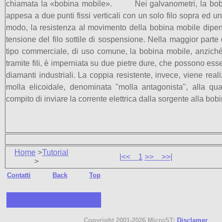
chiamata la «bobina mobile». Nei galvanometri, la bob
appesa a due punti fissi verticali con un solo filo sopra ed un
modo, la resistenza al movimento della bobina mobile dipen
tensione del filo sottile di sospensione. Nella maggior parte 
tipo commerciale, di uso comune, la bobina mobile, anzich
tramite fili, è imperniata su due pietre dure, che possono esser
diamanti industriali. La coppia resistente, invece, viene real
molla elicoidale, denominata "molla antagonista", alla qua
compito di inviare la corrente elettrica dalla sorgente alla bob
Home
>
Tutorial
|<<
1
>>
>>|
>
Contatti
Back
Top
Copyright 2001-2026 MicroST:
Disclamer