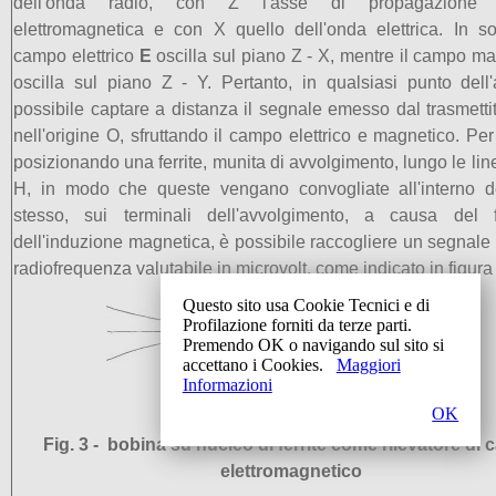
dell'onda radio, con Z l'asse di propagazione d
elettromagnetica e con X quello dell'onda elettrica. In so
campo elettrico
E
oscilla sul piano Z - X, mentre il campo m
oscilla sul piano Z - Y. Pertanto, in qualsiasi punto del
possibile captare a distanza il segnale emesso dal trasmetti
nell'origine O, sfruttando il campo elettrico e magnetico. Pe
posizionando una ferrite, munita di avvolgimento, lungo le line
H, in modo che queste vengano convogliate all'interno d
stesso, sui terminali dell'avvolgimento, a causa del
dell'induzione magnetica, è possibile raccogliere un segnale e
radiofrequenza valutabile in microvolt, come indicato in figura
Questo sito usa Cookie Tecnici e di
Profilazione forniti da terze parti.
Premendo OK o navigando sul sito si
accettano i Cookies.
Maggiori
Informazioni
OK
Fig. 3 - bobina su nucleo di ferrite come rilevatore di
elettromagnetico