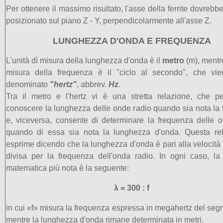
Per ottenere il massimo risultato, l'asse della ferrite dovrebb
posizionato sul piano Z - Y, perpendicolarmente all'asse Z.
LUNGHEZZA D'ONDA E FREQUENZA
L'unità dì misura della lunghezza d'onda è il
metro
(m), mentre
misura della frequenza è il "ciclo al secondo", che vi
denominato
"hertz"
, abbrev.
Hz
.
Tra il metro e l'hertz vi è una stretta relazione, che p
conoscere la lunghezza delle onde radio quando sia nota la
e, viceversa, consente di determinare la frequenza delle 
quando di essa sia nota la lunghezza d'onda. Questa rel
esprime dicendo che la lunghezza d'onda è pari alla velocità 
divisa per la frequenza dell'onda radio. In ogni caso, la
matematica più nota è la seguente:
λ = 300 : f
in cui «f» misura la frequenza espressa in megahertz del segn
mentre la lunghezza d'onda rimane determinata in metri.