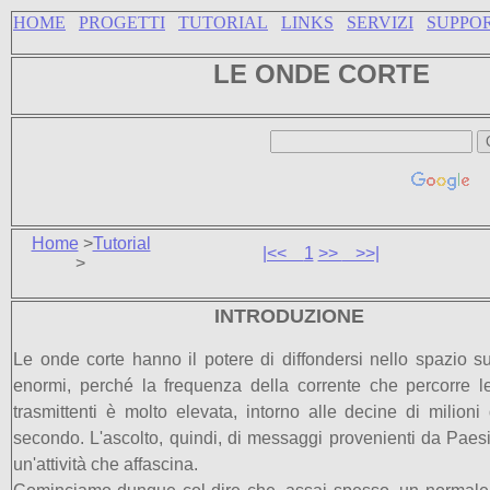
HOME
PROGETTI
TUTORIAL
LINKS
SERVIZI
SUPPO
LE ONDE CORTE
Home
>
Tutorial
|<<
1
>>
>>|
>
INTRODUZIONE
Le onde corte hanno il potere di diffondersi nello spazio s
enormi, perché la frequenza della corrente che percorre 
trasmittenti è molto elevata, intorno alle decine di milioni d
secondo. L'ascolto, quindi, di messaggi provenienti da Paesi
un'attività che affascina.