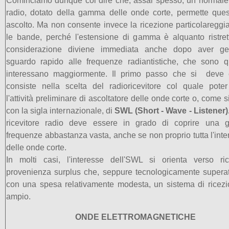
Cominciamo dunque col dire che, assai spesso, un normale 
radio, dotato della gamma delle onde corte, permette ques
ascolto. Ma non consente invece la ricezione particolareggiat
le bande, perché l'estensione di gamma è alquanto ristret
considerazione diviene immediata anche dopo aver ge
sguardo rapido alle frequenze radiantistiche, che sono q
interessano maggiormente. Il primo passo che si deve 
consiste nella scelta del radioricevitore col quale pote
l'attività preliminare di ascoltatore delle onde corte o, come s
con la sigla internazionale, di
SWL (Short - Wave - Listener)
ricevitore radio deve essere in grado di coprire una
frequenze abbastanza vasta, anche se non proprio tutta l'in
delle onde corte.
In molti casi, l'interesse dell'SWL si orienta verso ric
provenienza surplus che, seppure tecnologicamente superati
con una spesa relativamente modesta, un sistema di ricez
ampio.
ONDE ELETTROMAGNETICHE