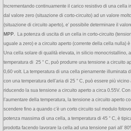
Incrementando
continuamente il carico resistivo
di una cella i
dal valore zero
(
situazione di
corto
-
circuito)
ad un valore molt
(
situazione di
circuito aperto
),
e' possibile determinare il valor
MPP
.
La potenza di uscita di un cella in corto
-
circuito
(
tensio
uguale a zero
)
e a
circuito aperto (corrente della cella nulla) è
Una cella solare di qualità elevata
,
in silicio monocristallino, a
temperatura di 25 ° C
,
può produrre una tensione a circuito ap
0,60 volt
.
La temperatura di una cella pienamente illuminata d
con una temperatura dell'aria di 25 ° C
,
può essere più vicino 
riduce
ndo
la
sua
tensione
a circuito aperto
a
circa
0.55V
.
Con
l'aumentare della temperatura
,
la tensione a circuito
aperto
co
scender
e
fino a quando
c'è un
corto circuito sul
modulo fotovo
potenza massima
di
una
cella
,
a
temperatura di
45 °
C
,
è
tipi
prodott
a
facendo lavorare la cella ad una tensione pari all'
80