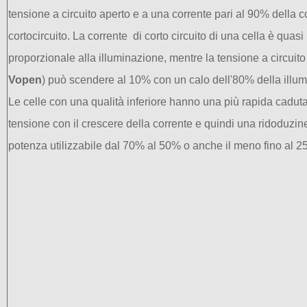
tensione a circuito
aperto
e
a una corrente pari al
90
%
della
c
cortocircuito
.
La
corrente
di
corto circuito
di
una cella
è quasi
proporzionale alla
illuminazione
,
mentre la
tensione a circuito
Vopen
)
può scendere
al 10% con
un calo
dell'
80
%
della
i
llu
Le celle
con una
qualità inferiore
hanno una
più
rapida cadut
tensione
con
il crescere della corrente e quindi una
ridoduzine
potenza
utilizzabile
dal 70%
al 50
% o anche
il meno
fino al
2