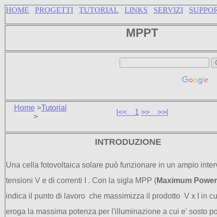
HOME
PROGETTI
TUTORIAL
LINKS
SERVIZI
SUPPO
MPPT
Home
>
Tutorial
|<<
1
>>
>>|
>
INTRODUZIONE
Una cella
fotovoltaica
solare può funzionare in un ampio interv
tensioni
V
e
di
correnti
I
.
Con la sigla
MPP (
Maximum Power 
indica il punto di lavoro che massimizza il prodotto
V x I in cu
eroga la massima potenza per l'illuminazione a cui e' sosto p