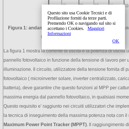
Questo sito usa Cookie Tecnici e di
Profilazione forniti da terze parti.
Premendo OK o navigando sul sito si
F
igura
1: andamento della corrente e potenza di un pann
accettano i Cookies.
Maggiori
Informazioni
fuznione della tensione di lavoro
OK
La f
igura
1
mostra la
corrente di uscita
e la potenza
di
uscita
u
pannello
fotovoltaico
in funzione della
tensione di lavoro per 
illuminazione.
Il
circuito, utilizzatore della tensione fornita dl 
fotovoltaico (
microinverter
solare
, inverter centralizzato, caric
batteria),
deve
garantire che
questo
funzion
i
al
MPP
per
cattu
massima energia
dal
pannello
fotovoltaico
,
in qualsiasi mome
Questo requisito e' raggiunto nei circuiti utilizzatori che impl
la tecnica di inseguimento della massima potenza nota con i
Maximum Power
Point
Tracker
(
MPPT)
.
Il raggiungimento d