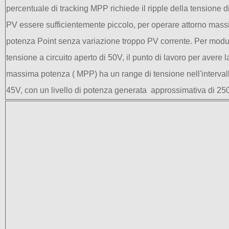
percentuale di
tracking MPP
richiede il
ripple
della tensione
d
PV
essere sufficientemente
piccolo
,
per operare
attorno
mass
potenza
Point
senza variazione
troppo
PV
corrente.
Per modu
tensione a circuito aperto di 50V, il punto di lavoro per avere l
massima potenza ( MPP) ha un range di
tensione
nell'interval
45V
,
con un livello
di potenza
generata
approssimativa
di
25