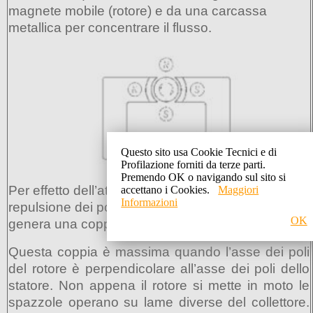
magnete mobile (rotore) e da una carcassa
metallica per concentrare il flusso.
Questo sito usa Cookie Tecnici e di
Profilazione forniti da terze parti.
Premendo OK o navigando sul sito si
Per effetto dell’attrazione dei poli contrari e della
accettano i Cookies.
Maggiori
Informazioni
repulsione dei poli di stesso segno, sul rotore si
OK
genera una coppia che lo mette in moto.
Questa coppia è massima quando l’asse dei poli
del rotore è perpendicolare all’asse dei poli dello
statore. Non appena il rotore si mette in moto le
spazzole operano su lame diverse del collettore.