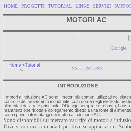
HOME
PROGETTI
TUTORIAL
LINKS
SERVIZI
SUPPO
MOTORI AC
Home
>
Tutorial
|<<
1
>>
>>|
>
INTRODUZIONE
I motori a induzione AC sono i motori più comuni utilizzati nei sistem
controllo del movimento industriale, così come negli elettrodomesti
alimentati dalla rete principale. D
Design semplice e robusto, basso 
manutenzione ridotta e collegamento diretto a una fonte di aliment
sono i principali vantaggi dei motori a induzione AC.
Sono disponibili sul mercato vari tipi di motori a induz
Diversi motori sono adatti per diverse applicazioni. Sebb