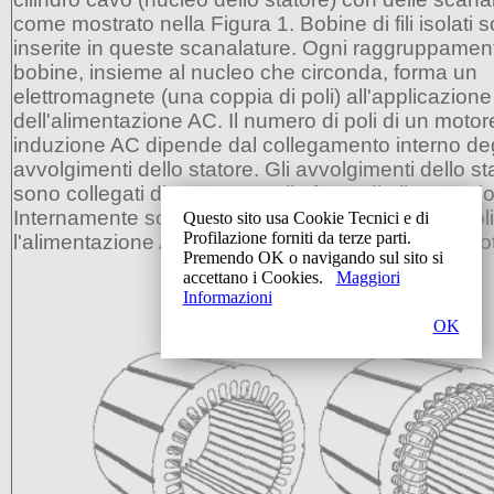
come mostrato nella Figura 1. Bobine di fili isolati 
inserite in queste scanalature. Ogni raggruppamen
bobine, insieme al nucleo che circonda, forma un
elettromagnete (una coppia di poli) all'applicazione
dell'alimentazione AC. Il numero di poli di un motor
induzione AC dipende dal collegamento interno deg
avvolgimenti dello statore. Gli avvolgimenti dello st
sono collegati direttamente alla fonte di alimentazi
Internamente sono collegati in modo tale che, app
Questo sito usa Cookie Tecnici e di
Profilazione forniti da terze parti.
l'alimentazione AC, si crea un campo magnetico ro
Premendo OK o navigando sul sito si
accettano i Cookies.
Maggiori
Informazioni
OK