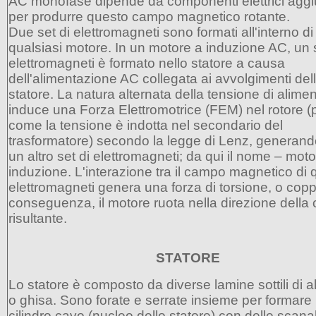
AC monofase dipende da componenti elettrici aggiu
per produrre questo campo magnetico rotante.
Due set di elettromagneti sono formati all'interno di
qualsiasi motore. In un motore a induzione AC, un s
elettromagneti è formato nello statore a causa
dell'alimentazione AC collegata ai avvolgimenti del
statore. La natura alternata della tensione di alime
induce una Forza Elettromotrice (FEM) nel rotore (
come la tensione è indotta nel secondario del
trasformatore) secondo la legge di Lenz, generand
un altro set di elettromagneti; da qui il nome – mot
induzione. L'interazione tra il campo magnetico di 
elettromagneti genera una forza di torsione, o copp
conseguenza, il motore ruota nella direzione della
risultante.
STATORE
Lo statore è composto da diverse lamine sottili di a
o ghisa. Sono forate e serrate insieme per formare
cilindro cavo (nucleo dello statore) con delle scana