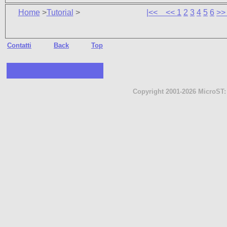
Home
>
Tutorial
>
|<<
<<
1
2
3
4
5
6
>
Contatti
Back
Top
Copyright 2001-2026 MicroST