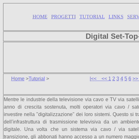
HOME
PROGETTI
TUTORIAL
LINKS
SERV
Digital Set-To
Home
>
Tutorial
>
|<<
<<
1
2
3
4
5
6
>
Mentre le industrie della televisione via cavo e TV via satell
anno di crescita sostenuta, molti operatori via cavo / sat
investire nella "digitalizzazione" dei loro sistemi. Questo si
dell'infrastruttura di trasmissione televisiva da un ambie
digitale. Una volta che un sistema via cavo / via satel
transizione, gli abbonati hanno accesso a un numero maggior