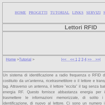
HOME
PROGETTI
TUTORIAL
LINKS
SERVIZI
Lettori RFID
Home
>
Tutorial
>
|<<
<<
1
2
3
4
>>
>>|
Un sistema di identificazione a radio frequenza o RFID 
costituito da un'antenna, ricetrasmettitore o il lettore e tra
tag. Attraverso un antenna, il lettore "eccita" il tag senza ba
energia RF. Questo fornisce abbastanza energia per i
trasmettere le informazioni memorizzate, di solito i
identificazione, di nuovo al lettore. Ci sono un numero in