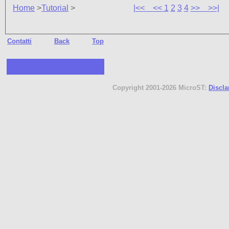
Home
>
Tutorial
>
|<<
<<
1
2
3
4
>>
>>|
Contatti
Back
Top
Copyright 2001-2026 MicroST:
Discl