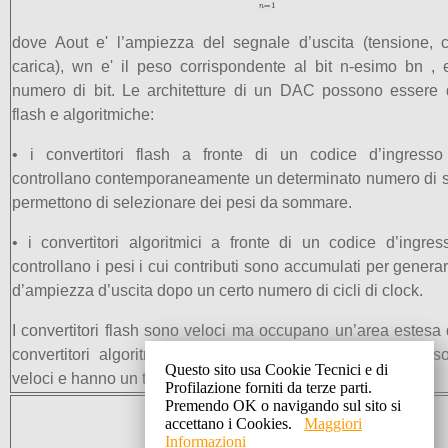
dove Aout e' l’ampiezza del segnale d’uscita (tensione, 
carica), wn e' il peso corrispondente al bit n-esimo bn , 
numero di bit. Le architetture di un DAC possono essere d
flash e algoritmiche:
• i convertitori flash a fronte di un codice d’ingresso 
controllano contemporaneamente un determinato numero di 
permettono di selezionare dei pesi da sommare.
• i convertitori algoritmici a fronte di un codice d’ingres
controllano i pesi i cui contributi sono accumulati per generare
d’ampiezza d’uscita dopo un certo numero di cicli di clock.
I convertitori flash sono veloci ma occupano un’area estesa d
convertitori algoritmici richiedono aree piu' piccole ma
Questo sito usa Cookie Tecnici e di
veloci e hanno un throughput piu' basso
Profilazione forniti da terze parti.
Premendo OK o navigando sul sito si
accettano i Cookies.
Maggiori
Informazioni