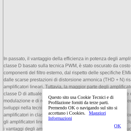
In passato, il vantaggio della efficienza in potenza degli amplif
classe D basato sulla tecnica PWM, è stato oscurato da costo
componenti del filtro esterno, dal rispetto delle specifiche E
dalle scarse prestazioni di distorsione armonica (THD + N) ris
amplificatori lineari. Tuttavia, la maggior parte degli amplificato
classe D di attuale generazione utilizzano avanzate tecniche 
Questo sito usa Cookie Tecnici e di
modulazione e di retroazione per ridurre questi svantaggi. Re
Profilazione forniti da terze parti.
Premendo OK o navigando sul sito si
sviluppi nella tecniche di modulazione hanno permesso agli
accettano i Cookies.
Maggiori
amplificatori in classe D di entrare nelle applicazioni in cui 
Informazioni
gli amplificatori lineari. I moderni amplificatori in classe D incl
OK
i vantaggi degli amplificatori in classe AB (vale a dire, una b