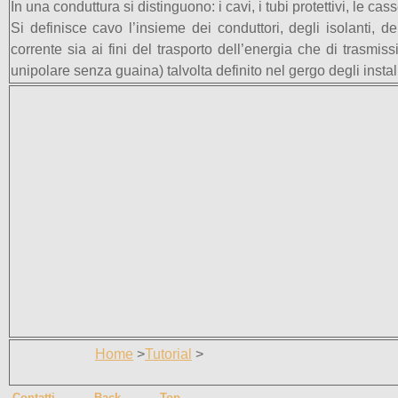
In una conduttura si distinguono: i cavi, i tubi protettivi, le ca
Si definisce cavo l’insieme dei conduttori, degli isolanti, 
corrente sia ai fini del trasporto dell’energia che di trasmi
unipolare senza guaina) talvolta definito nel gergo degli installa
Home
>
Tutorial
>
Contatti
Back
Top