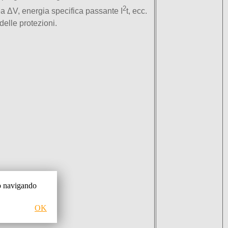
2
nea ΔV, energia specifica passante I
t, ecc.
elle protezioni.
 o navigando
OK