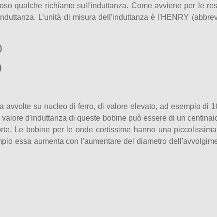
roso qualche richiamo sull'induttanza.
Come avviene per le resi
induttanza. L’unità di misura dell'induttanza è l'HENRY (abbrevia
H)
)
 avvolte su nucleo di ferro, di valore elevato, ad esempio di 10
 il valore d'induttanza di queste bobine può essere di un centina
orte. Le bobine per le onde cortissime hanno una piccolissi
mpio essa aumenta con l'aumentare del diametro dell'avvolgime