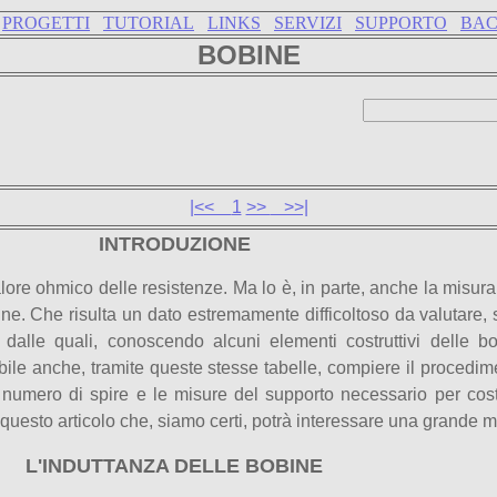
PROGETTI
TUTORIAL
LINKS
SERVIZI
SUPPORTO
BA
BOBINE
|<<
1
>>
>>|
INTRODUZIONE
 valore ohmico delle resistenze. Ma lo è, in parte, anche la misur
ne. Che risulta un dato estremamente difficoltoso da valutare, sia
dalle quali, conoscendo alcuni elementi costruttivi delle b
le anche, tramite queste stesse tabelle, compiere il procedimen
il numero di spire e le misure del supporto necessario per cost
sto articolo che, siamo certi, potrà interessare una grande molt
L'INDUTTANZA DELLE BOBINE