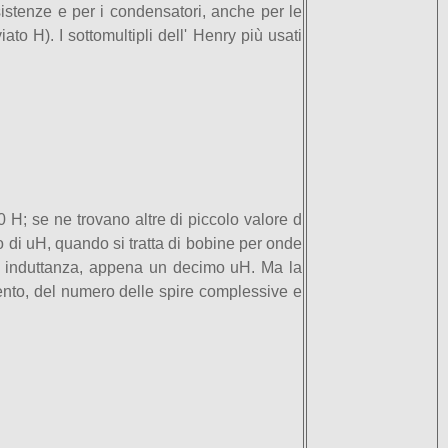
stenze e per i condensatori, anche per le
to H). I sottomultipli dell' Henry più usati
 H; se ne trovano altre di piccolo valore d
io di uH, quando si tratta di bobine per onde
ma induttanza, appena un decimo uH. Ma la
nto, del numero delle spire complessive e