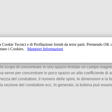
a Cookie Tecnici e di Profilazione forniti da terze parti. Premendo OK
ettano i Cookies.
Maggiori Informazioni
IL SUPPORTO
o, nei trasmettitori, negli oscillatori e in molte apparecchiature
n lo scopo di concentrare in uno spazio limitato un campo magne
na serve per concentrare in poco spazio un alto coefficiente di 
unghezza del conduttore, il numero delle spire, le dimensioni e l
a sezione del conduttore ecc. In generale, la bobina può essere 