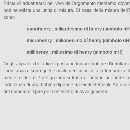
Prima di addentrarci nel vivo dell'argomento riteniamo dove
bobine esiste una unità di misura. Si tratta della misura dell'
sono:
nanohenry : miliardesimo dí henry (simbolo n
microhenry : milionesimo dí henry (simbolo uH
millihenry : millesimo di henry (simbolo mH)
Negli apparecchi radio si possono trovare bobine d'induttanza
'induttanza e sono quelle usate nei circuiti di alta frequenza:
medie, e di 1 o 2 uH quando si tratta di bobine per onde c
induttanza di una bobina dipende da molti elementi. Ad ese
del numero di spire per centimetro di avvolgimento.