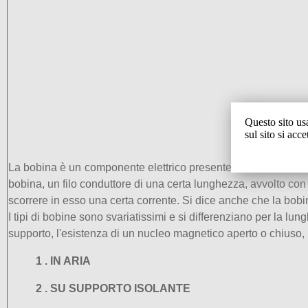
Questo sito us
sul sito si acc
La bobina è un componente elettrico presente nei ricevitori radi
bobina, un filo conduttore di una certa lunghezza, avvolto co
scorrere in esso una certa corrente.
Si dice anche che la bobi
I tipi di bobine sono svariatissimi e si differenziano per la l
supporto, l'esistenza di un nucleo magnetico aperto o chiuso, l
1 . IN ARIA
2 . SU SUPPORTO ISOLANTE