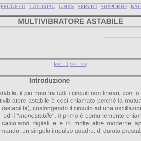
PROGETTI
TUTORIAL
LINKS
SERVIZI
SUPPORTO
BA
MULTIVIBRATORE ASTABILE
|<<
1
>>
>>|
Introduzione
abile, il più noto fra tutti i circuiti non lineari, con
multivibratore astabile è così chiamato perché la mu
(astabilità), costringendo il circuito ad una oscillazi
" ed il "
monostabile
". II primo è comunemente chiamat
calcolatori digitali e e in molte altre moderne app
omando, un singolo impulso quadro, di durata prestabi