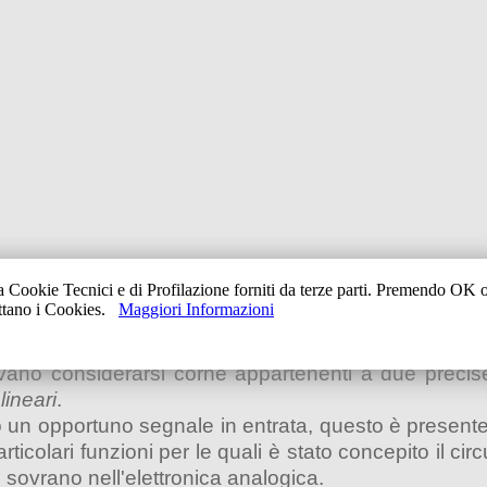
a Cookie Tecnici e di Profilazione forniti da terze parti. Premendo OK
ettano i Cookies.
Maggiori Informazioni
DUE FAMIGLIE DI CIRCUITI
tevano considerarsi corne appartenenti a due precise
lineari
.
ndo un opportuno segnale in entrata, questo è present
lari funzioni per le quali è stato concepito il circ
 sovrano nell'elettronica analogica.